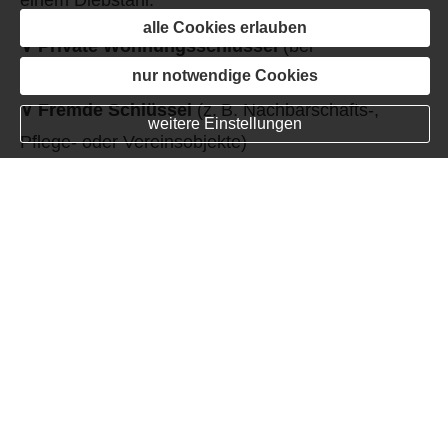
alle Cookies erlauben
∨
Private Wohnungsschlüssel
(bei
nur notwendige Cookies
Mietwohnungen)
∨
Fremde Schlüssel
(z. B. Nachbarschafts-,
weitere Einstellungen
Pflege- oder Vereinsobjekte)
∨
Berufliche Schlüssel
(z. B. Zugang zu Büros,
Firmengebäuden)
×
Eigene Schlüssel
(bei Eigentum, ohne Dritte
betroffen)
×
Fahrzeugschlüssel
(es sei denn, Teilkasko
greift bei Diebstahl)
Achtung bei beruflich genutzten Schlüsseln
Geht ein Büroschlüssel verloren, müssen aus
Sicherheitsgründen oft ganze Schließanlagen