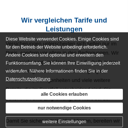
Wir ver­gleichen Tarife und
Leistungen
Diese Website verwendet Cookies. Einige Cookies sind
Versicherungen unterscheiden sich selten nur im
für den Betrieb der Website unbedingt erforderlich.
Preis, sondern vor allem in den Bedingungen. Wir
Andere Cookies sind optional und erweitern den
als Ver­sicherungs­makler schauen deshalb genau
Funktionsumfang. Sie können Ihre Einwilligung jederzeit
hin: Leistungsauslöser, Selbstbeteiligungen,
widerrufen. Nähere Informationen finden Sie in der
Datenschutzerklärung
.
Wartezeiten, Obliegenheiten und viele weitere
Details, die im Ernstfall entscheidend sind. Sie
alle Cookies erlauben
bekommen eine Empfehlung, die nicht bei der
Beitragszahl stehen bleibt.
nur notwendige Cookies
Damit Sie sicher entscheiden können, bereiten wir
weitere Einstellungen